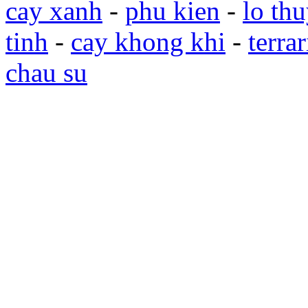
cay xanh
-
phu kien
-
lo thu
tinh
-
cay khong khi
-
terra
chau su