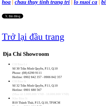
hoa
|
chau thuy tinh trang tri
|
lo nuoi ca
|
b
Trở lại đầu trang
Địa
Chỉ Showroom
CH Bán Lẻ
Số 30 Trần Minh Quyền, P.11, Q.10
Phone: (08) 6290 9111
Hotline: 0902 842 357 - 0906 842 357
CH Bán Sỉ
Số 32 Trần Minh Quyền, P.11, Q.10
Hotline: 0901 680 567
(Mua từ 2.000.000 VNĐ - 10.000.000 VNĐ)
Kho Bán Sỉ
B10 Thành Thái, P.15, Q.10, TP.HCM