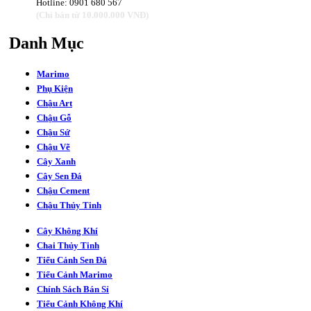
Hotline: 0901 680 567
(Chỉ bán từ 10.000.000 VNĐ)
Danh
Mục
Marimo
Phụ Kiện
Chậu Art
Chậu Gỗ
Chậu Sứ
Chậu Vẽ
Cây Xanh
Cây Sen Đá
Chậu Cement
Chậu Thủy Tinh
Cây Không Khí
Chai Thủy Tinh
Tiểu Cảnh Sen Đá
Tiểu Cảnh Marimo
Chính Sách Bán Sỉ
Tiểu Cảnh Không Khí